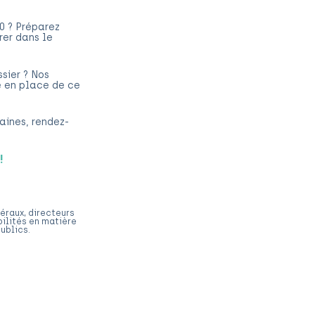
0 ? Préparez
rer dans le
sier ? Nos
 en place de ce
aines, rendez-
!
néraux, directeurs
bilités en matière
ublics.