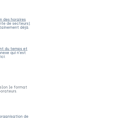
n des horaires
nte de secteurs).
tainement déjà.
t du temps et
nexe qui n'est
ci.
selon le format
borateurs.
 organisation de