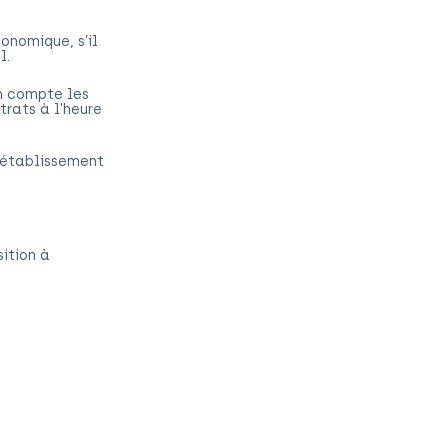
conomique, s’il
l.
n compte les
trats à l'heure
l'établissement
sition à