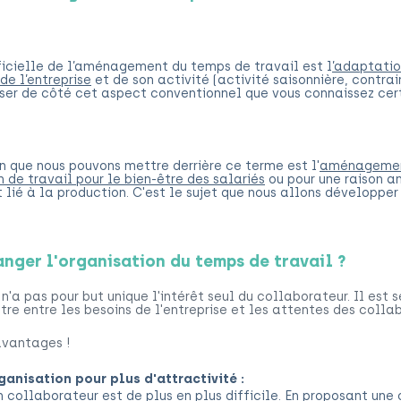
:
fficielle de l’aménagement du temps de travail est
l
’adaptatio
de l’entreprise
et de son activité (
activité saisonnière, contrai
sser de côté cet aspect conventionnel que vous connaissez cer
on que nous pouvons mettre derrière ce terme est l'
aménagemen
n de travail pour le bien-être des salariés
ou pour une raison an
lié à la production. C'est le sujet que nous allons développer i
nger l'organisation du temps de travail ?
a pas pour but unique l'intérêt seul du collaborateur. Il est 
ntre entre les besoins de l'entreprise et les attentes des colla
avantages !
ganisation pour plus d'attractivité :
n collaborateur est de plus en plus difficile. En proposant une