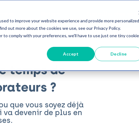
rvices
Métiers
Travailler chez insit
used to improve your website experience and provide more personalize
find out more about the cookies we use, see our Privacy Policy.
r to comply with your preferences, we'll have to use just one tiny cookie
Accept
Decline
le temps de
orateurs ?
 ou que vous soyez déjà
i va devenir de plus en
ses.