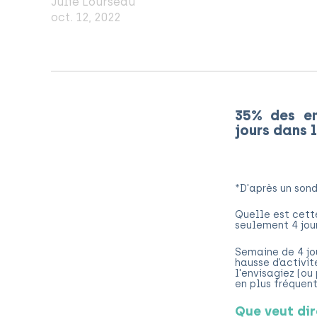
Julie Lourseau
oct. 12, 2022
35% des em
jours dans l
*D'après un sond
Quelle est cette
seulement 4 jour
Semaine de 4 jou
hausse d’activi
l'envisagiez (ou
en plus fréquent
Que veut di