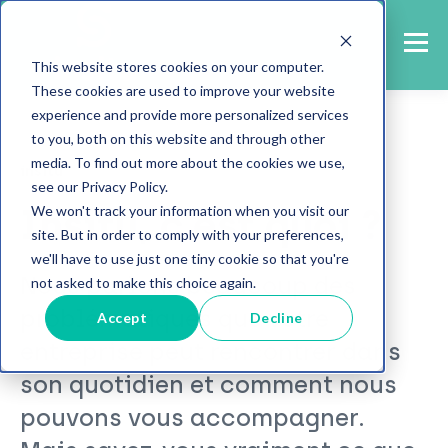
This website stores cookies on your computer.
These cookies are used to improve your website
experience and provide more personalized services
to you, both on this website and through other
media. To find out more about the cookies we use,
insitu
see our Privacy Policy.
Insitu, c'est quoi ?
We won't track your information when you visit our
site. But in order to comply with your preferences,
we'll have to use just one tiny cookie so that you're
Nous parlons beaucoup des
not asked to make this choice again.
problématiques que votre
Accept
Decline
entreprise peut rencontrer dans
son quotidien et comment nous
pouvons vous accompagner.