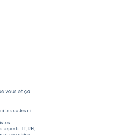
ue vous et ça
ni les codes ni
istes.
 experts: IT, RH,
 et une vision