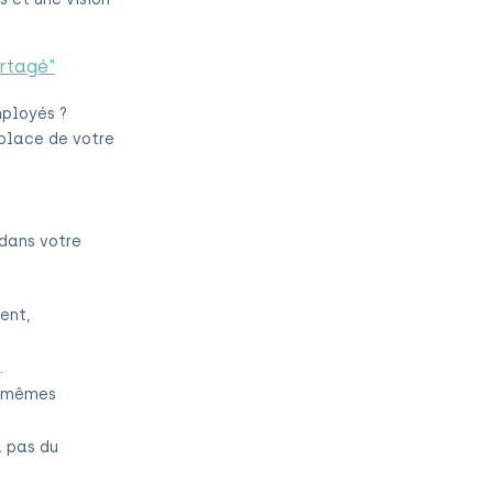
artagé"
mployés ?
 place de votre
dans votre
ment,
.
s mêmes
a pas du