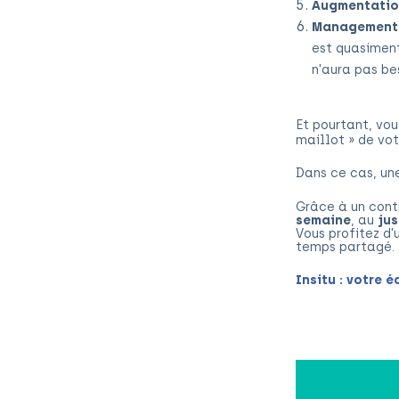
Augmentatio
Management 
e
st quasiment
n'aura pas be
Et pourtant, vo
maillot » de vot
Dans ce cas, une
Grâce à un contr
semaine
, au
ju
Vous profitez d'
temps partagé.
Insitu : votre 