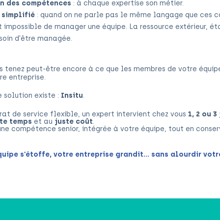
n des compétences
: à chaque expertise son métier.
simplifié
: quand on ne parle pas le même langage que ces co
 impossible de manager une équipe. La ress
ource extérieur, ét
soin d'être managée.
us tenez peut-être encore à ce que les membres de votre équipe
re entreprise.
 solution existe :
Insitu
.
at de service flexible, un expert intervient chez vous
1, 2 ou 3
ste temps
et au
juste coût
.
une compétence senior, intégrée à votre équipe, tout en conserv
équipe s’étoffe, votre entreprise grandit… sans alourdir votr