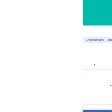
Ressources Hum
Email
*
Commentaires
*