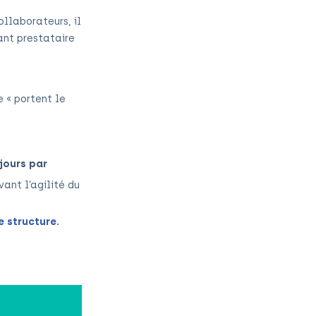
llaborateurs, il
ant prestataire
 « portent le
 jours par
ant l’agilité du
e structure.