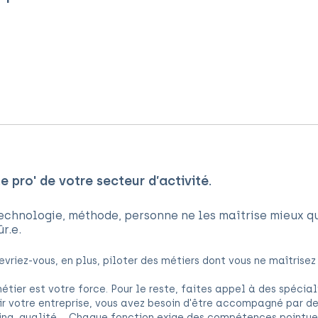
e pro' de votre secteur d’activité.
technologie, méthode, personne ne les maîtrise mieux q
r.e.
evriez-vous, en plus, piloter des métiers dont vous ne maîtrisez 
tier est votre force. Pour le reste, faites appel à des spécial
ir votre entreprise, vous avez besoin d'être accompagné par des
g, qualité ...
Chaque fonction exige des compétences pointues