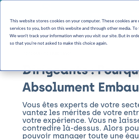
insitu
Se
This website stores cookies on your computer. These cookies are 
services to you, both on this website and through other media. To 
We won't track your information when you visit our site. But in orde
so that you're not asked to make this choice again.
Ressources Humaines
Dirigeants : Pourqu
Absolument Embau
Vous êtes experts de votre sect
vantez les mérites de votre entr
votre expérience. Vous ne lais
contredire là-dessus. Alors po
pouvoir manager toute une équ