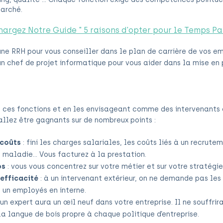
arché.
argez Notre Guide " 5 raisons d'opter pour le Temps P
une RRH pour vous conseiller dans le plan de carrière de vos e
un chef de projet informatique pour vous aider dans la mise en
t ces fonctions et en les envisageant comme des intervenants 
allez être gagnants sur de nombreux points :
 coûts
: fini les charges salariales, les coûts liés à un recrute
 maladie... Vous facturez à la prestation.
ps
: vous vous concentrez sur votre métier et sur votr
e stratégie
’efficacité
: à un intervenant extérieur, on ne demande pas le
à un employés en interne.
 un expert aura un œil neuf dans votre entreprise. Il ne souffrir
a langue de bois propre à chaque politique d’entreprise.