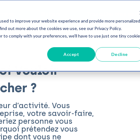
rvices
Métiers
Travailler chez insit
used to improve your website experience and provide more personalize
find out more about the cookies we use, see our Privacy Policy.
r to comply with your preferences, we'll have to use just one tiny cookie
Accept
Decline
oi Vouloir
cher ?
eur d’activité. Vous
eprise, votre savoir-faire,
seriez personne vous
urquoi prétendez vous
ipe dont vous ne